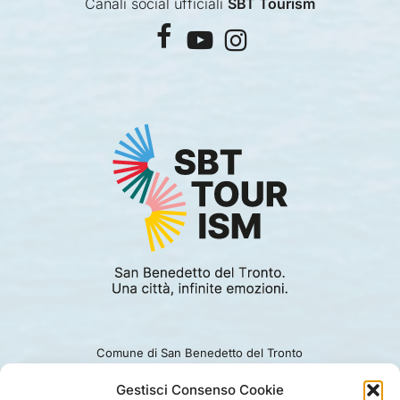
Canali social ufficiali
SBT Tourism
facebook
youtube
instagram
Comune di San Benedetto del Tronto
Viale Alcide De Gasperi 124.
Ufficio turismo: 0735.794229
Gestisci Consenso Cookie