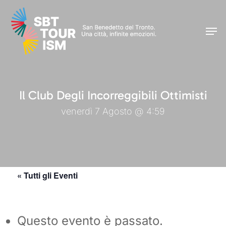
Skip
Men
to
Men
main
content
Il Club Degli Incorreggibili Ottimisti
venerdì 7 Agosto @ 4:59
« Tutti gli Eventi
Questo evento è passato.