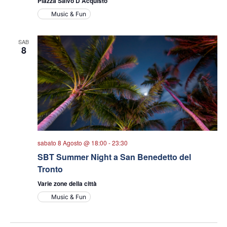
Piazza Salvo D'Acquisto
Music & Fun
SAB
8
sabato 8 Agosto @ 18:00
-
23:30
SBT Summer Night a San Benedetto del
Tronto
Varie zone della città
Music & Fun