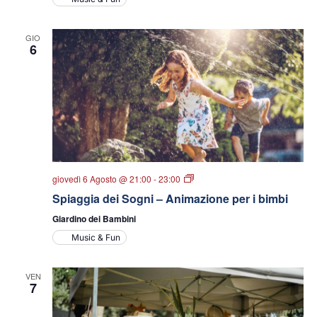
GIO
6
Spiaggia
giovedì 6 Agosto @ 21:00
-
23:00
dei
Spiaggia dei Sogni – Animazione per i bimbi
sogni
Giardino dei Bambini
Music & Fun
VEN
7