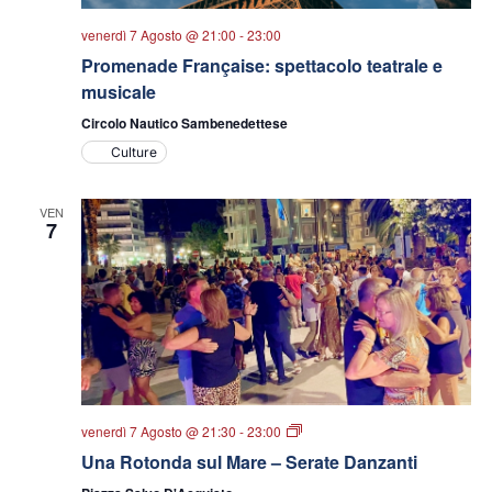
venerdì 7 Agosto @ 21:00
-
23:00
Promenade Française: spettacolo teatrale e
musicale
Circolo Nautico Sambenedettese
Culture
VEN
7
Una
venerdì 7 Agosto @ 21:30
-
23:00
Rotonda
Una Rotonda sul Mare – Serate Danzanti
sul
Mare