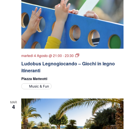
Ludobus
martedì 4 Agosto @ 21:00
-
23:30
Legnogiocando
Ludobus Legnogiocando – Giochi in legno
–
Giochi
itineranti
in
legno
Piazza Matteotti
itineranti
Music & Fun
MAR
4