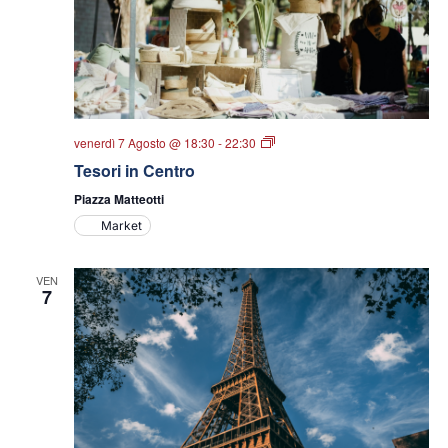
Tesori
venerdì 7 Agosto @ 18:30
-
22:30
in
Tesori in Centro
Centro
Piazza Matteotti
Market
VEN
7