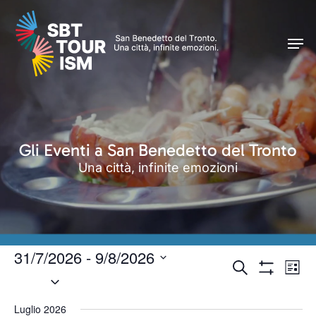
Skip
Men
to
Men
main
content
Gli Eventi a San Benedetto del Tronto
Una città, infinite emozioni
31/7/2026
 - 
9/8/2026
Eventi
Even
Cerca
Lista
Seleziona
Vist
Mostra
Ricerca
Filtri
Navi
la
e
Luglio 2026