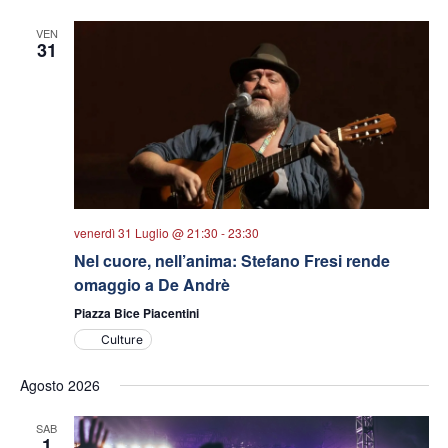
data.
viste
VEN
Navigazio
31
venerdì 31 Luglio @ 21:30
-
23:30
Nel cuore, nell’anima: Stefano Fresi rende
omaggio a De Andrè
Piazza Bice Piacentini
Culture
Agosto 2026
SAB
1