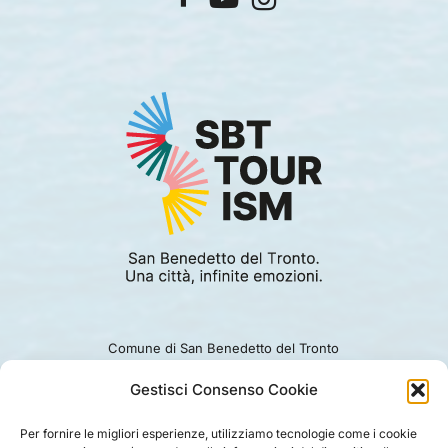
Comune di San Benedetto del Tronto
Viale Alcide De Gasperi 124.
Ufficio turismo: 0735.794229
Gestisci Consenso Cookie
e-mail: turismo@comunesbt.it
P.Iva/C.F. 00360140446
Per fornire le migliori esperienze, utilizziamo tecnologie come i cookie