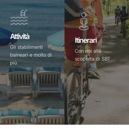
a
SBT
Attività
Itinerari
Gli stabilimenti
Con noi alla
balneari e molto di
scoperta di SBT
più