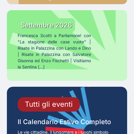
Gli
eventi
Settembre 2026
di
Francesca Scotti a Parliamone! con
Settembre
"La stagione delle case vuote" |
Risate in Palazzina con Lando e Dino
| Risate in Palazzina con Salvatore
Gisonna ed Enzo Fischetti | Visitiamo
la Sentina [...]
Tutti
gli
Tutti gli eventi
Eventi
in
Il Calendario Estivo Completo
calendario
Le vie cittadine, il lungomare e i luoghi simbolo