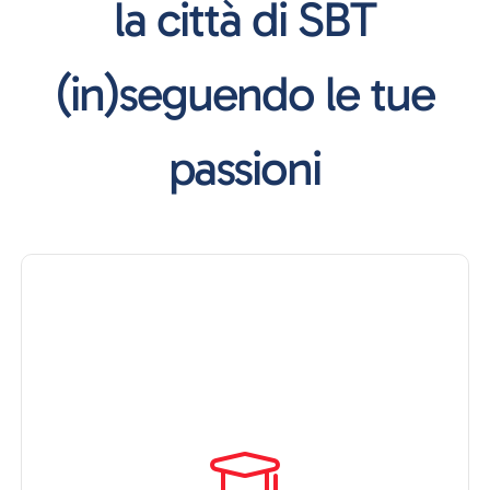
la città di SBT
(in)seguendo le tue
passioni
Scopri
gli
eventi
Culture
della
città
di