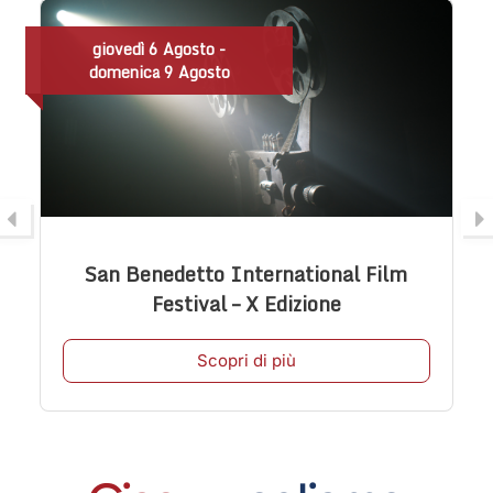
sabato 8 Agosto @ 18:00
-
23:30
SBT Summer Night a San Benedetto
del Tronto
Scopri di più