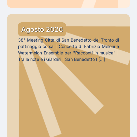
Gli
eventi
Agosto 2026
di
38° Meeting Città di San Benedetto del Tronto di
Agosto
pattinaggio corsa | Concerto di Fabrizio Meloni e
Watermelon Ensemble per "Racconti in musica" |
Tra le note e i Giardini | San Benedetto I [...]