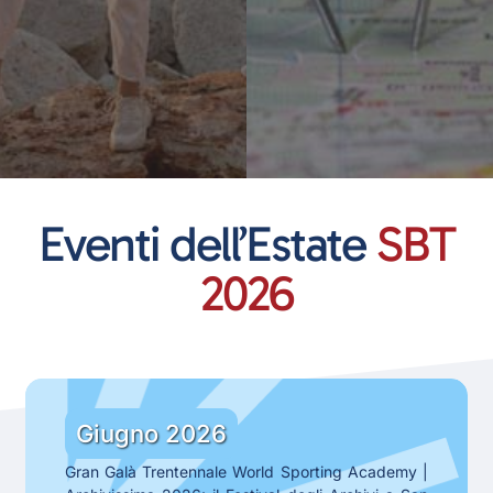
Eventi dell’Estate
SBT
2026
Gli
eventi
Gli
Giugno 2026
di
eventi
Gran Galà Trentennale World Sporting Academy |
Giugno