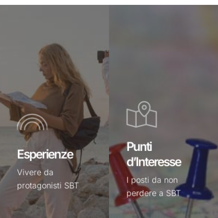
Le
I
esperienze
punti
per
di
vivere
interesse
da
di
protagonisti
SBT
SBT
Punti
Esperienze
d’Interesse
Vivere da
I posti da non
protagonisti SBT
perdere a SBT