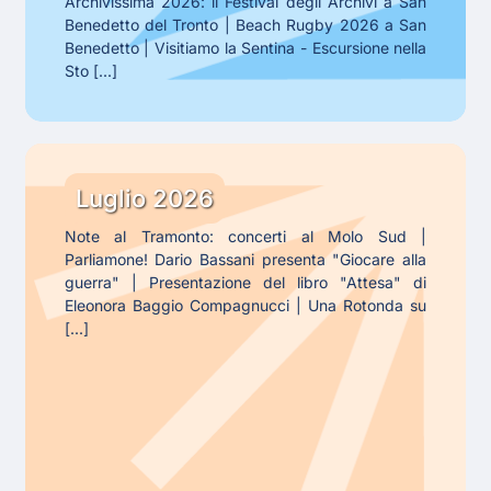
di
Archivissima 2026: il Festival degli Archivi a San
Benedetto del Tronto | Beach Rugby 2026 a San
Giugno
Benedetto | Visitiamo la Sentina - Escursione nella
2026
Sto [...]
Gli
eventi
Luglio 2026
di
Note al Tramonto: concerti al Molo Sud |
Luglio
Parliamone! Dario Bassani presenta "Giocare alla
guerra" | Presentazione del libro "Attesa" di
Eleonora Baggio Compagnucci | Una Rotonda su
[...]