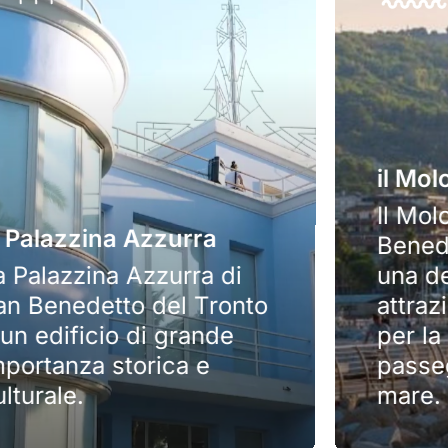
il Molo
Il Molo Sud di San
Benedetto del Tronto è
una delle principali
attrazioni della città, noto
per la sua splendida
passeggiata lungo il
mare.