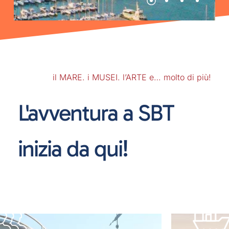
il MARE. i MUSEI. l’ARTE e… molto di più!
L'avventura
a
SBT
inizia
da
qui!
il
i
Molo