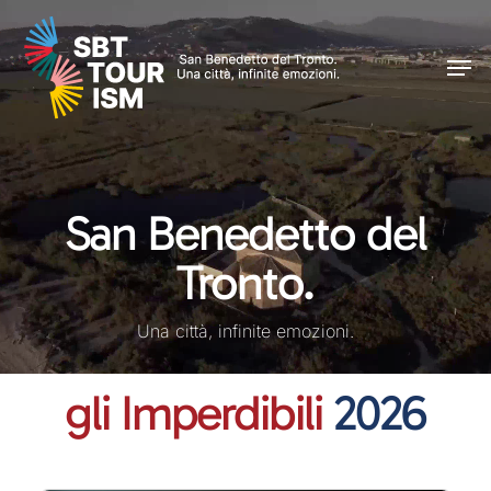
Skip
Men
to
Men
main
content
San Benedetto del
Tronto.
Una città, infinite emozioni.
gli Imperdibili
2026