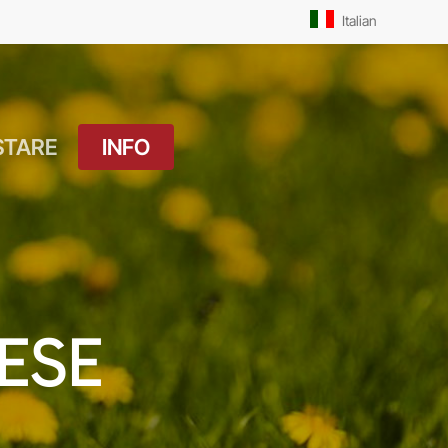
Men
Italian
STARE
INFO
atuito
Orari Messe: Feriale
si
Orari Messe:
ture
Prefestivo
OUTDOOR
Orari Messe: Festivo
ESE
 Drink
Il Molo
ket
Pista Ciclabile