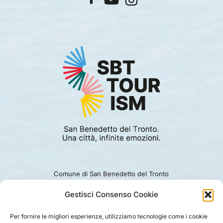
Comune di San Benedetto del Tronto
Viale Alcide De Gasperi 124.
Ufficio turismo: 0735.794229
Gestisci Consenso Cookie
e-mail: turismo@comunesbt.it
P.Iva/C.F. 00360140446
Per fornire le migliori esperienze, utilizziamo tecnologie come i cookie