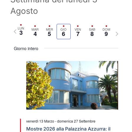
Agosto
Settimana
LUN
MAR
MER
GIO
VEN
SAB
DOM
3
Setti
4
5
6
7
8
9
precedente
segu
Giorno intero
venerdì 13 Marzo
-
domenica 27 Settembre
Mostre 2026 alla Palazzina Azzurra: il