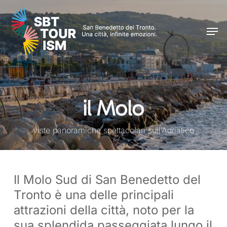
Skip
Men
to
Men
main
content
il Molo
viste panoramiche spettacolari sull’Adriatico
Il Molo Sud di San Benedetto del
Tronto è una delle principali
attrazioni della città, noto per la
sua splendida passeggiata lungo il