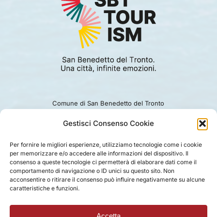
Comune di San Benedetto del Tronto
Viale Alcide De Gasperi 124.
Ufficio turismo: 0735.794229
Gestisci Consenso Cookie
e-mail: turismo@comunesbt.it
P.Iva/C.F. 00360140446
Per fornire le migliori esperienze, utilizziamo tecnologie come i cookie
per memorizzare e/o accedere alle informazioni del dispositivo. Il
PRIVACY
|
COOKIE
|
LEGAL
|
DISCLAIMER
consenso a queste tecnologie ci permetterà di elaborare dati come il
comportamento di navigazione o ID unici su questo sito. Non
acconsentire o ritirare il consenso può influire negativamente su alcune
caratteristiche e funzioni.
Accetta