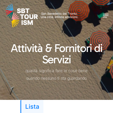
Skip
Men
to
Men
main
content
Attività & Fornitori di
Servizi
qualità significa fare le cose bene
quando nessuno ti sta guardando
Salta al contenuto principale
Lista