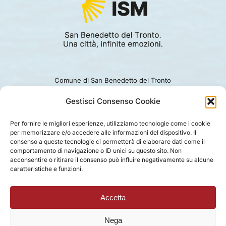
Comune di San Benedetto del Tronto
Viale Alcide De Gasperi 124.
Ufficio turismo: 0735.794229
Gestisci Consenso Cookie
e-mail: turismo@comunesbt.it
P.Iva/C.F. 00360140446
Per fornire le migliori esperienze, utilizziamo tecnologie come i cookie
per memorizzare e/o accedere alle informazioni del dispositivo. Il
PRIVACY
|
COOKIE
|
LEGAL
|
DISCLAIMER
consenso a queste tecnologie ci permetterà di elaborare dati come il
comportamento di navigazione o ID unici su questo sito. Non
acconsentire o ritirare il consenso può influire negativamente su alcune
caratteristiche e funzioni.
Accetta
Nega