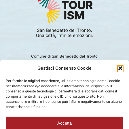
Comune di San Benedetto del Tronto
Viale Alcide De Gasperi 124.
Ufficio turismo: 0735.794229
Gestisci Consenso Cookie
e-mail: turismo@comunesbt.it
P.Iva/C.F. 00360140446
Per fornire le migliori esperienze, utilizziamo tecnologie come i cookie
per memorizzare e/o accedere alle informazioni del dispositivo. Il
PRIVACY
|
COOKIE
|
LEGAL
|
DISCLAIMER
consenso a queste tecnologie ci permetterà di elaborare dati come il
comportamento di navigazione o ID unici su questo sito. Non
acconsentire o ritirare il consenso può influire negativamente su alcune
caratteristiche e funzioni.
Accetta