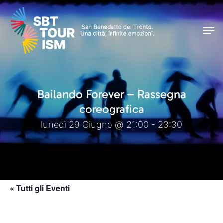
Skip
Men
to
Men
main
content
Bailando Forever – Rassegna
coreografica
lunedì 29 Giugno @ 21:00 - 23:30
« Tutti gli Eventi