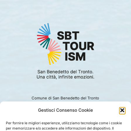
Comune di San Benedetto del Tronto
Viale Alcide De Gasperi 124.
Ufficio turismo: 0735.794229
Gestisci Consenso Cookie
e-mail: turismo@comunesbt.it
P.Iva/C.F. 00360140446
Per fornire le migliori esperienze, utilizziamo tecnologie come i cookie
per memorizzare e/o accedere alle informazioni del dispositivo. Il