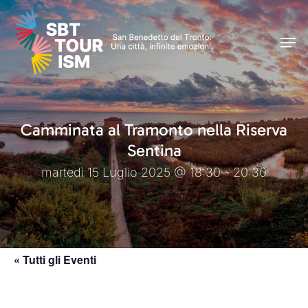
Skip
Men
to
Men
main
content
Camminata al Tramonto nella Riserva
Sentina
martedì 15 Luglio 2025 @ 18:30 - 20:30
« Tutti gli Eventi