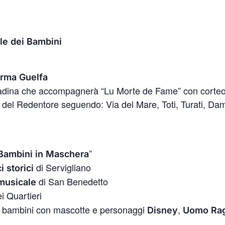
le dei Bambini
erma Guelfa
tadina che accompagnerà “Lu Morte de Fame” con corteo 
a del Redentore seguendo: Via del Mare, Toti, Turati, Da
”
Bambini in Maschera
di Servigliano
i
storici
di San Benedetto
musicale
i Quartieri
i bambini con mascotte e personaggi
,
Disney
Uomo
Ra