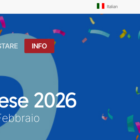
Men
Italian
STARE
INFO
atuito
Orari Messe: Feriale
si
Orari Messe:
ture
Prefestivo
ese 2026
OUTDOOR
Orari Messe: Festivo
 Drink
Febbraio
Il Molo
ket
Pista Ciclabile