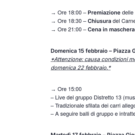
Ore 18:00 –
delle
→
Premiazione
Ore 18:30 –
del Carne
→
Chiusura
Ore 21:00 –
→
Cena
in
maschera
Domenica 15 febbraio – Piazza G
*Attenzione: causa condizioni me
domenica 22 febbraio.*
Ore 15:00
→
– Live del gruppo Distretto 13 (mus
– Tradizionale sfilata dei carri allego
– A seguire balli di gruppo e intrat
Martedì 17 febbraio – Piazza Gio