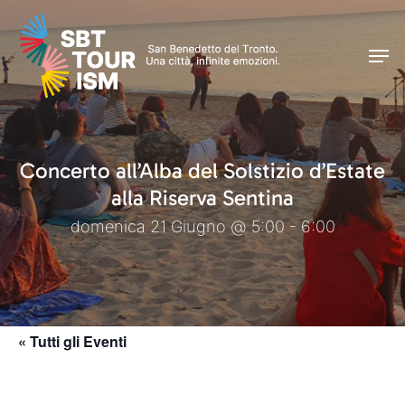
Skip
Men
to
Men
main
content
Concerto all’Alba del Solstizio d’Estate
alla Riserva Sentina
domenica 21 Giugno @ 5:00 - 6:00
« Tutti gli Eventi