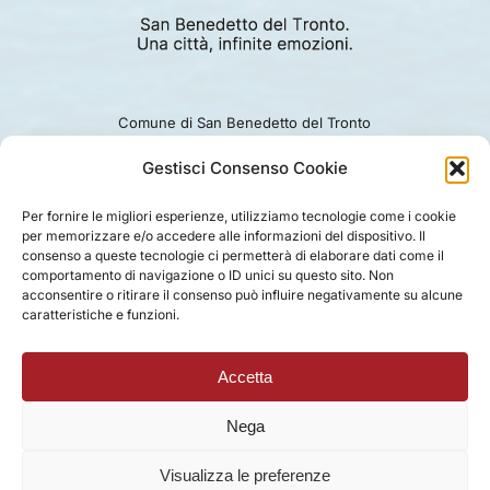
Comune di San Benedetto del Tronto
Viale Alcide De Gasperi 124.
Ufficio turismo: 0735.794229
Gestisci Consenso Cookie
e-mail: turismo@comunesbt.it
P.Iva/C.F. 00360140446
Per fornire le migliori esperienze, utilizziamo tecnologie come i cookie
per memorizzare e/o accedere alle informazioni del dispositivo. Il
PRIVACY
|
COOKIE
|
LEGAL
|
DISCLAIMER
consenso a queste tecnologie ci permetterà di elaborare dati come il
comportamento di navigazione o ID unici su questo sito. Non
acconsentire o ritirare il consenso può influire negativamente su alcune
caratteristiche e funzioni.
Accetta
Nega
Visualizza le preferenze