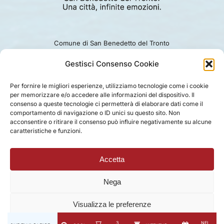
Comune di San Benedetto del Tronto
Viale Alcide De Gasperi 124.
Ufficio turismo: 0735.794229
Gestisci Consenso Cookie
e-mail: turismo@comunesbt.it
P.Iva/C.F. 00360140446
Per fornire le migliori esperienze, utilizziamo tecnologie come i cookie
per memorizzare e/o accedere alle informazioni del dispositivo. Il
PRIVACY
|
COOKIE
|
LEGAL
|
DISCLAIMER
consenso a queste tecnologie ci permetterà di elaborare dati come il
comportamento di navigazione o ID unici su questo sito. Non
acconsentire o ritirare il consenso può influire negativamente su alcune
caratteristiche e funzioni.
Accetta
Nega
Visualizza le preferenze
3
NEL