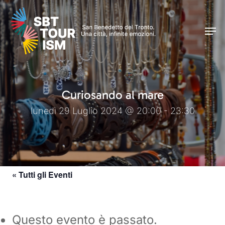
Skip
Men
to
Men
main
content
Curiosando al mare
lunedì 29 Luglio 2024 @ 20:00 - 23:30
« Tutti gli Eventi
Questo evento è passato.