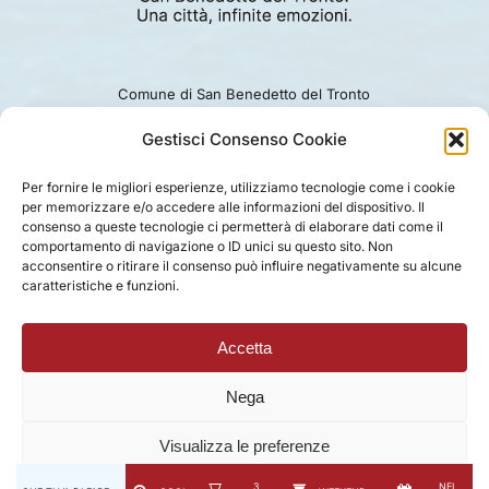
Comune di San Benedetto del Tronto
Viale Alcide De Gasperi 124.
Ufficio turismo: 0735.794229
Gestisci Consenso Cookie
e-mail: turismo@comunesbt.it
P.Iva/C.F. 00360140446
Per fornire le migliori esperienze, utilizziamo tecnologie come i cookie
per memorizzare e/o accedere alle informazioni del dispositivo. Il
PRIVACY
|
COOKIE
|
LEGAL
|
DISCLAIMER
consenso a queste tecnologie ci permetterà di elaborare dati come il
comportamento di navigazione o ID unici su questo sito. Non
acconsentire o ritirare il consenso può influire negativamente su alcune
caratteristiche e funzioni.
Accetta
Nega
Visualizza le preferenze
3
NEL