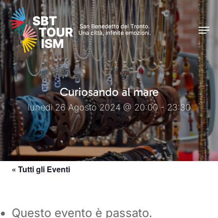
Skip
Men
to
Men
main
content
Curiosando al mare
lunedì 26 Agosto 2024 @ 20:00 - 23:30
« Tutti gli Eventi
Questo evento è passato.