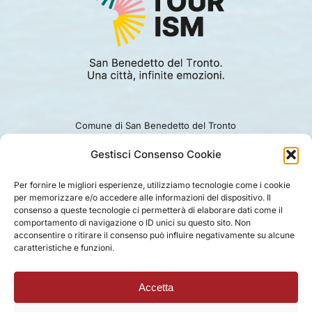
Comune di San Benedetto del Tronto
Viale Alcide De Gasperi 124.
Ufficio turismo: 0735.794229
Gestisci Consenso Cookie
e-mail: turismo@comunesbt.it
P.Iva/C.F. 00360140446
Per fornire le migliori esperienze, utilizziamo tecnologie come i cookie
per memorizzare e/o accedere alle informazioni del dispositivo. Il
PRIVACY
|
COOKIE
|
LEGAL
|
DISCLAIMER
consenso a queste tecnologie ci permetterà di elaborare dati come il
comportamento di navigazione o ID unici su questo sito. Non
acconsentire o ritirare il consenso può influire negativamente su alcune
caratteristiche e funzioni.
Accetta