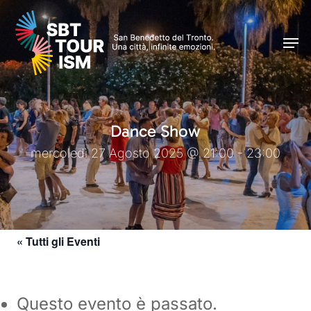
Skip
Men
to
Men
main
content
Dance Show
mercoledì 27 Agosto 2025 @ 21:00 - 23:00
« Tutti gli Eventi
Questo evento è passato.