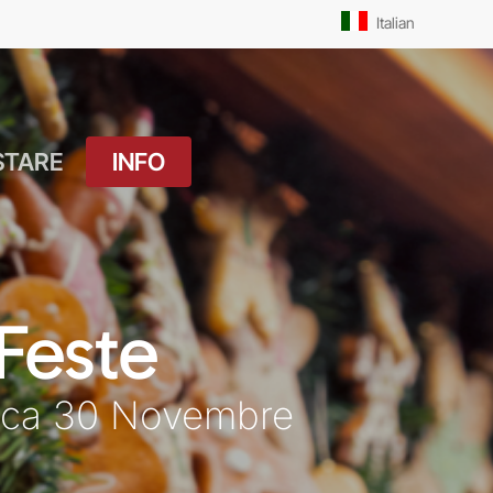
Men
Italian
STARE
INFO
atuito
Orari Messe: Feriale
si
Orari Messe:
ture
Prefestivo
 Feste
OUTDOOR
Orari Messe: Festivo
 Drink
ica 30 Novembre
Il Molo
ket
Pista Ciclabile