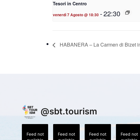
Tesori in Centro
-
22:30
venerdì 7 Agosto @ 18:30
HABANERA – La Carmen di Bizet in 
@
sbt.tourism
Feed not
Feed not
Feed not
Feed not