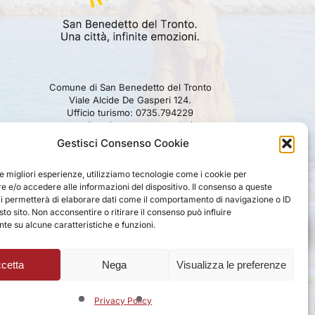
Comune di San Benedetto del Tronto
Viale Alcide De Gasperi 124.
Ufficio turismo: 0735.794229
e-mail: turismo@comunesbt.it
P.Iva/C.F. 00360140446
Gestisci Consenso Cookie
PRIVACY
|
COOKIE
|
LEGAL
|
DISCLAIMER
le migliori esperienze, utilizziamo tecnologie come i cookie per
 e/o accedere alle informazioni del dispositivo. Il consenso a queste
ci permetterà di elaborare dati come il comportamento di navigazione o ID
sto sito. Non acconsentire o ritirare il consenso può influire
e su alcune caratteristiche e funzioni.
cetta
Nega
Visualizza le preferenze
Privacy Policy