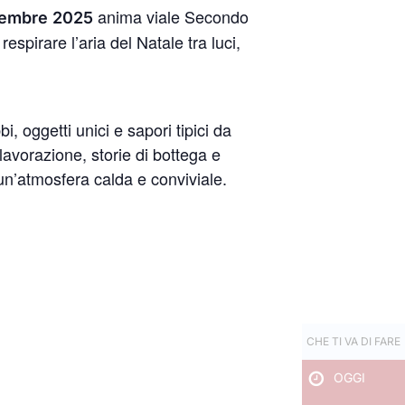
anima viale Secondo
vembre 2025
spirare l’aria del Natale tra luci,
, oggetti unici e sapori tipici da
avorazione, storie di bottega e
 un’atmosfera calda e conviviale.
CHE TI VA DI FARE
OGGI