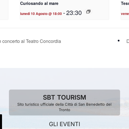
Curiosando al mare
Teso
-
23:30
lunedì 10 Agosto @ 18:00
vene
concerto al Teatro Concordia
D
SBT TOURISM
Sito turistico ufficiale della Città di San Benedetto del
Tronto
GLI EVENTI