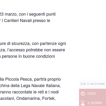
23 marzo, con i seguenti punti
r i Cantieri Navali presso le
sure di sicurezza, con partenze ogni
uenza, l’accesso potrebbe non essere
o a persone in buone condizioni
lla Piccola Pesca, partirà proprio
nchina della Lega Navale Italiana,
CHE TI VA DI FARE
ranno raccontate le reti e i nodi
OGGI
i Ascolani, Ondamarina, Fortek,
3 GIORNI