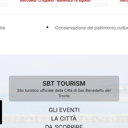
mercoledì 12 Agosto
domenica 16 Agosto
merc
rie
Conservazione del patrimonio cultura
SBT TOURISM
Sito turistico ufficiale della Città di San Benedetto del
Tronto
GLI EVENTI
LA CITTÀ
DA SCOPRIRE