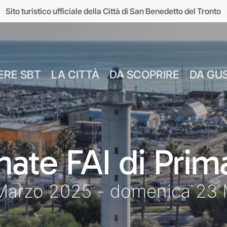
Sito turistico ufficiale della Città di San Benedetto del Tronto
ERE SBT
LA CITTÀ
DA SCOPRIRE
DA GU
Numeri Utili
Bus Navetta Gr
Farmacie
Come Spostar
Giugno
Cul
nate FAI di Prim
MUSEI
MARE
Parcheggi
Come Arrivare
Luglio
Food &
Marzo 2025 - domenica 23
seo d’Arte sul Mare
Lungomare
Agosto
Mar
MAM)
Giardini sul mare