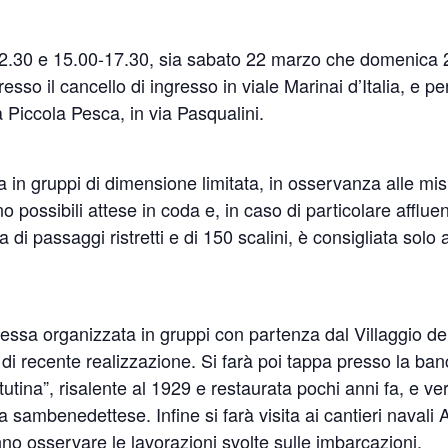
0-12.30 e 15.00-17.30, sia sabato 22 marzo che domenica 
resso il cancello di ingresso in viale Marinai d’Italia, e pe
a Piccola Pesca, in via Pasqualini.
a in gruppi di dimensione limitata, in osservanza alle mi
o possibili attese in coda e, in caso di particolare affl
a di passaggi ristretti e di 150 scalini, è consigliata sol
’essa organizzata in gruppi con partenza dal Villaggio de
 di recente realizzazione. Si farà poi tappa presso la ba
utina”, risalente al 1929 e restaurata pochi anni fa, e ver
sca sambenedettese. Infine si farà visita ai cantieri naval
o osservare le lavorazioni svolte sulle imbarcazioni.