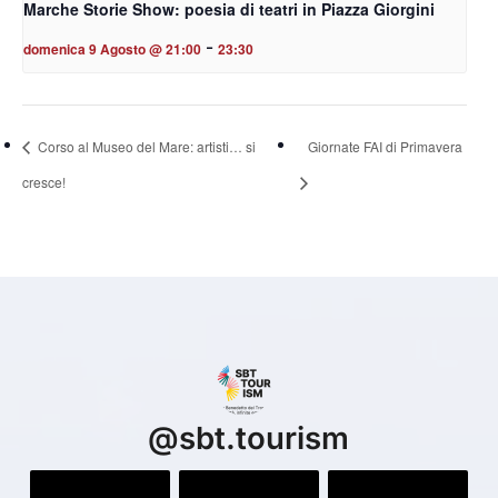
Marche Storie Show: poesia di teatri in Piazza Giorgini
-
domenica 9 Agosto @ 21:00
23:30
Corso al Museo del Mare: artisti… si
Giornate FAI di Primavera
cresce!
@
sbt.tourism