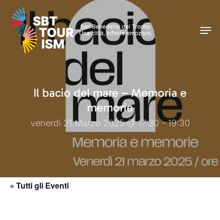
Skip
Men
to
Men
main
content
Il bacio del mare – Memoria e
memorie
venerdì 21 Marzo 2025 @ 17:30 - 19:30
« Tutti gli Eventi