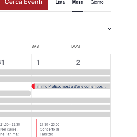
Cerca Eventi
Lista
Mese
Giorno
Viste
Navigazione
SAB
DOM
7
7
6
31
1
2
venti,
eventi,
eventi,
Infinito Pratico: mostra d’arte contemporanea alla Palazzina Azzurra
21:30
-
23:30
21:30
-
23:00
Nel cuore,
Concerto di
nell’anima:
Fabrizio