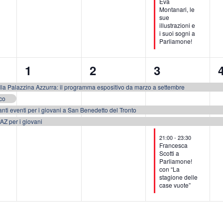
Eva
Montanari, le
sue
illustrazioni e
i suoi sogni a
Parliamone!
3
3
4
1
2
3
eventi,
eventi,
eventi,
e
la Palazzina Azzurra: il programma espositivo da marzo a settembre
co
nti eventi per i giovani a San Benedetto del Tronto
AZ per i giovani
21:00
-
23:30
Francesca
Scotti a
Parliamone!
con “La
stagione delle
case vuote”