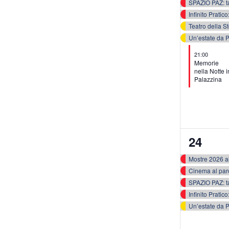
SPAZIO PAZ: ta
Infinito Prati
Teatro della S
Un’estate da P
21:00
Memorie
nella Notte i
Palazzina
5
24
eventi,
Mostre 2026 al
Cinema al par
SPAZIO PAZ: ta
Un’estate da P