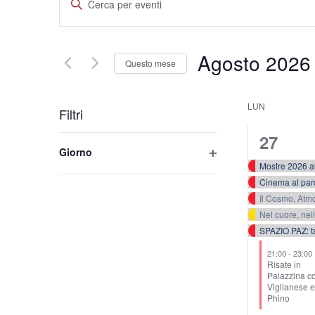
Inserisci
Parola
Ricerca
Chiave.
e
Agosto 2026
Cerca
Questo mese
Eventi
viste
Seleziona
per
la
LUN
Filtri
Navigazione
Parola
data.
6
27
Changing
Chiave.
Giorno
any
eventi,
Apri
Mostre 2026 al
of
filtri
Cinema al par
the
Nel cuore, ne
form
SPAZIO PAZ: ta
inputs
21:00
-
23:00
will
Risate in
Palazzina c
cause
Viglianese e
Phino
the