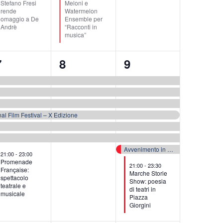
Stefano Fresi
Meloni e
rende
Watermelon
omaggio a De
Ensemble per
Andrè
“Racconti in
musica”
7
6
8
7
8
9
venti,
eventi,
eventi,
al Film Festival – X Edizione
Avvenimento in Piazza
21:00
-
23:00
Promenade
21:00
-
23:30
Française:
Marche Storie
spettacolo
Show: poesia
teatrale e
di teatri in
musicale
Piazza
Giorgini