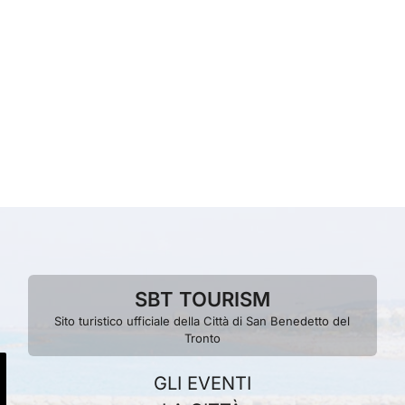
SBT TOURISM
Sito turistico ufficiale della Città di San Benedetto del
Tronto
GLI EVENTI