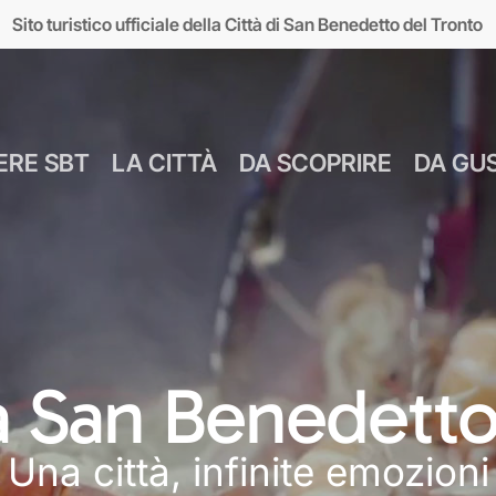
Sito turistico ufficiale della Città di San Benedetto del Tronto
ERE SBT
LA CITTÀ
DA SCOPRIRE
DA GU
Numeri Utili
Bus Navetta Gr
Farmacie
Come Spostar
Giugno
Cul
MUSEI
MARE
Parcheggi
Come Arrivare
 a San Benedetto
Luglio
Food &
seo d’Arte sul Mare
Lungomare
Agosto
Mar
Una città, infinite emozioni
MAM)
Giardini sul mare