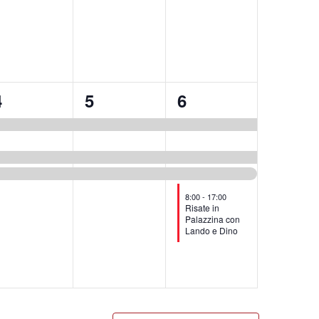
3
3
4
4
5
6
venti,
eventi,
eventi,
8:00
-
17:00
Risate in
Palazzina con
Lando e Dino