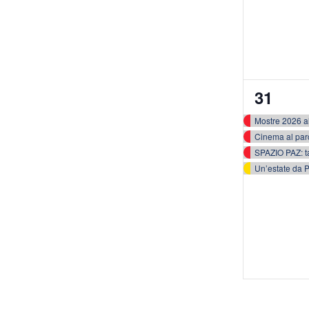
4
31
eventi,
Mostre 2026 al
Cinema al par
SPAZIO PAZ: ta
Un’estate da P