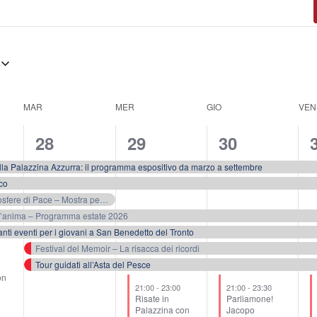
MAR
MER
GIO
VEN
7
7
7
28
29
30
eventi,
eventi,
eventi,
e
la Palazzina Azzurra: il programma espositivo da marzo a settembre
co
Il Cosmo, Atmosfere di Pace – Mostra personale di Gianni Sevini
ll’anima – Programma estate 2026
nti eventi per i giovani a San Benedetto del Tronto
Festival del Memoir – La risacca dei ricordi
Tour guidati all’Asta del Pesce
on
21:00
-
23:00
21:00
-
23:30
Risate in
Parliamone!
Palazzina con
Jacopo