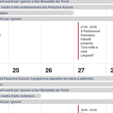
nti eventi per i giovani a San Benedetto del Tronto
co: mostra d’arte contemporanea alla Palazzina Azzurra
toppia
AZ per i giovani
21:00
-
23:30
A Parliamone!
n
Francesco
Fabretti
presenta
“Una notte a
casa
Leopardi”
5
4
5
25
26
27
eventi,
eventi,
eventi,
e
la Palazzina Azzurra: il programma espositivo da marzo a settembre
co
nti eventi per i giovani a San Benedetto del Tronto
Infinito Pratico: mostra d’arte contemporanea alla Palazzina Azzurra
AZ per i giovani
18:30
-
23:30