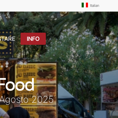
Men
Italian
STARE
INFO
atuito
Orari Messe: Feriale
si
Orari Messe:
ture
Prefestivo
 Food
OUTDOOR
Orari Messe: Festivo
 Drink
 Agosto 2025
Il Molo
ket
Pista Ciclabile