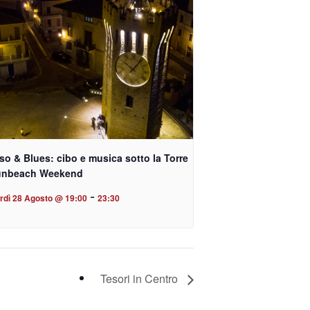
o & Blues: cibo e musica sotto la Torre
unbeach Weekend
-
rdì 28 Agosto @ 19:00
23:30
Tesori in Centro