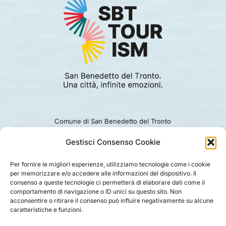
Comune di San Benedetto del Tronto
Viale Alcide De Gasperi 124.
Ufficio turismo: 0735.794229
Gestisci Consenso Cookie
e-mail: turismo@comunesbt.it
P.Iva/C.F. 00360140446
Per fornire le migliori esperienze, utilizziamo tecnologie come i cookie
per memorizzare e/o accedere alle informazioni del dispositivo. Il
PRIVACY
|
COOKIE
|
LEGAL
|
DISCLAIMER
consenso a queste tecnologie ci permetterà di elaborare dati come il
comportamento di navigazione o ID unici su questo sito. Non
acconsentire o ritirare il consenso può influire negativamente su alcune
caratteristiche e funzioni.