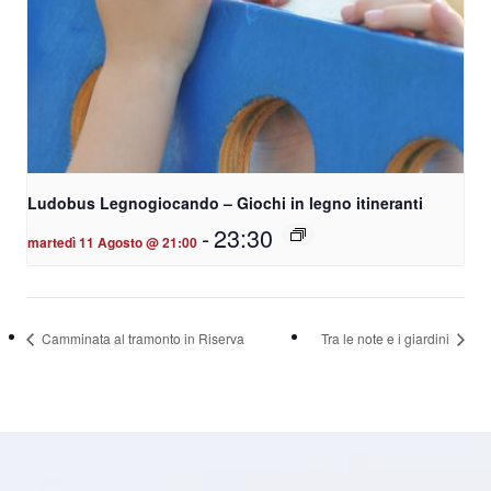
Ludobus Legnogiocando – Giochi in legno itineranti
-
23:30
martedì 11 Agosto @ 21:00
Camminata al tramonto in Riserva
Tra le note e i giardini