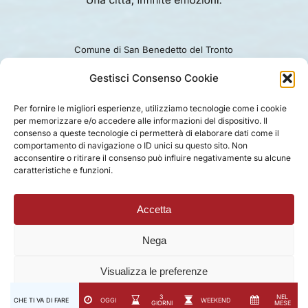
Comune di San Benedetto del Tronto
Viale Alcide De Gasperi 124.
Ufficio turismo: 0735.794229
Gestisci Consenso Cookie
e-mail: turismo@comunesbt.it
P.Iva/C.F. 00360140446
Per fornire le migliori esperienze, utilizziamo tecnologie come i cookie
per memorizzare e/o accedere alle informazioni del dispositivo. Il
PRIVACY
|
COOKIE
|
LEGAL
|
DISCLAIMER
consenso a queste tecnologie ci permetterà di elaborare dati come il
comportamento di navigazione o ID unici su questo sito. Non
acconsentire o ritirare il consenso può influire negativamente su alcune
caratteristiche e funzioni.
Accetta
Nega
Visualizza le preferenze
3
NEL
CHE TI VA DI FARE
OGGI
WEEKEND
GIORNI
MESE
Privacy Policy