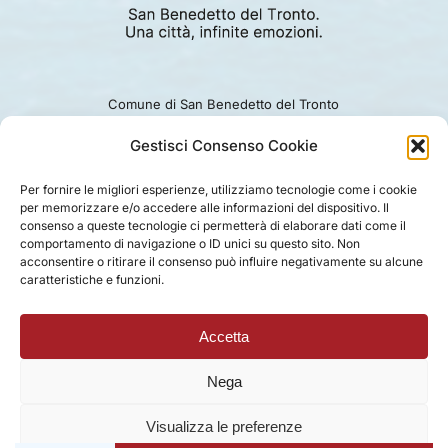
Comune di San Benedetto del Tronto
Viale Alcide De Gasperi 124.
Ufficio turismo: 0735.794229
Gestisci Consenso Cookie
e-mail: turismo@comunesbt.it
P.Iva/C.F. 00360140446
Per fornire le migliori esperienze, utilizziamo tecnologie come i cookie
per memorizzare e/o accedere alle informazioni del dispositivo. Il
PRIVACY
|
COOKIE
|
LEGAL
|
DISCLAIMER
consenso a queste tecnologie ci permetterà di elaborare dati come il
comportamento di navigazione o ID unici su questo sito. Non
acconsentire o ritirare il consenso può influire negativamente su alcune
caratteristiche e funzioni.
Accetta
Nega
Visualizza le preferenze