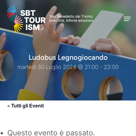
Skip
Men
to
Men
main
content
Ludobus Legnogiocando
martedì 30 Luglio 2024 @ 21:00 - 23:00
« Tutti gli Eventi
Questo evento è passato.