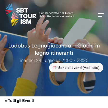
Skip
Men
to
Men
main
content
Ludobus Legnogiocando – Giochi in
legno itineranti
martedì 28 Luglio @ 21:00 - 23:30
Serie di eventi
(Vedi tutte)
« Tutti gli Eventi