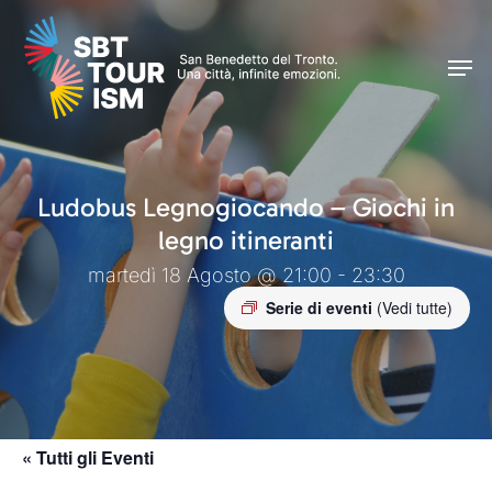
Skip
Men
to
Men
main
content
Ludobus Legnogiocando – Giochi in
legno itineranti
martedì 18 Agosto @ 21:00 - 23:30
Serie di eventi
(Vedi tutte)
« Tutti gli Eventi