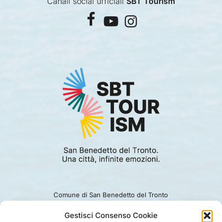
Canali social ufficiali
SBT Tourism
facebook
youtube
instagram
Comune di San Benedetto del Tronto
Viale Alcide De Gasperi 124.
Ufficio turismo: 0735.794229
Gestisci Consenso Cookie
e-mail: turismo@comunesbt.it