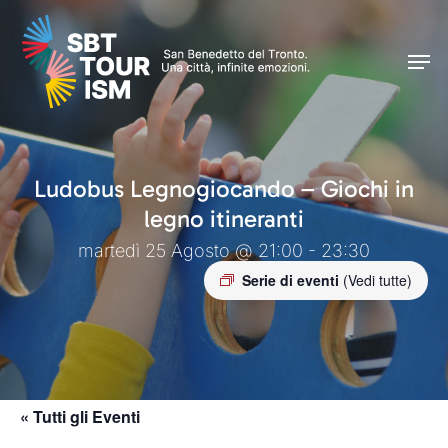
Skip
Men
to
Men
main
content
Ludobus Legnogiocando – Giochi in
legno itineranti
martedì 25 Agosto @ 21:00 - 23:30
Serie di eventi
(Vedi tutte)
« Tutti gli Eventi