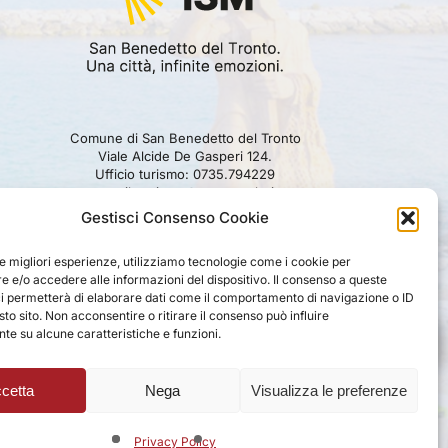
Comune di San Benedetto del Tronto
Viale Alcide De Gasperi 124.
Ufficio turismo: 0735.794229
e-mail: turismo@comunesbt.it
P.Iva/C.F. 00360140446
Gestisci Consenso Cookie
PRIVACY
|
COOKIE
|
LEGAL
|
DISCLAIMER
le migliori esperienze, utilizziamo tecnologie come i cookie per
 e/o accedere alle informazioni del dispositivo. Il consenso a queste
ci permetterà di elaborare dati come il comportamento di navigazione o ID
sto sito. Non acconsentire o ritirare il consenso può influire
e su alcune caratteristiche e funzioni.
cetta
Nega
Visualizza le preferenze
Privacy Policy