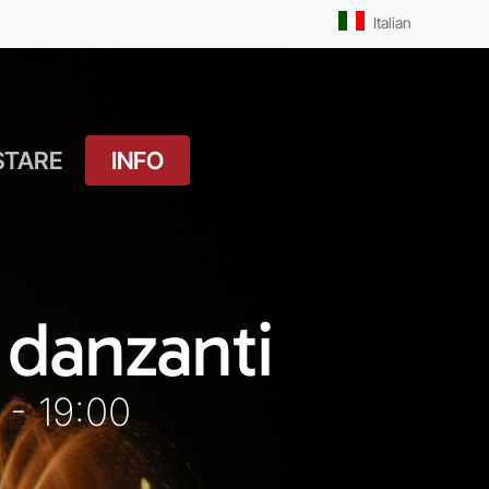
Men
Italian
STARE
INFO
atuito
Orari Messe: Feriale
si
Orari Messe:
ture
Prefestivo
 danzanti
OUTDOOR
Orari Messe: Festivo
 Drink
- 19:00
Il Molo
ket
Pista Ciclabile