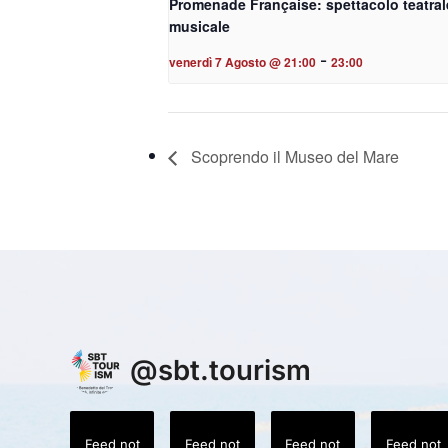
Promenade Française: spettacolo teatral
musicale
-
venerdì 7 Agosto @ 21:00
23:00
Scoprendo il Museo del Mare
@
sbt.tourism
Feed not
Feed not
Feed not
Feed not