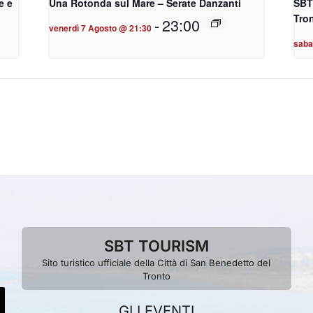
e e
Una Rotonda sul Mare – Serate Danzanti
SBT
Tro
-
23:00
venerdì 7 Agosto @ 21:30
saba
SBT TOURISM
Sito turistico ufficiale della Città di San Benedetto del
Tronto
GLI EVENTI