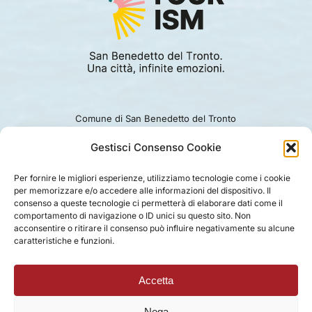
Comune di San Benedetto del Tronto
Viale Alcide De Gasperi 124.
Ufficio turismo: 0735.794229
Gestisci Consenso Cookie
e-mail: turismo@comunesbt.it
P.Iva/C.F. 00360140446
Per fornire le migliori esperienze, utilizziamo tecnologie come i cookie
per memorizzare e/o accedere alle informazioni del dispositivo. Il
PRIVACY
|
COOKIE
|
LEGAL
|
DISCLAIMER
consenso a queste tecnologie ci permetterà di elaborare dati come il
comportamento di navigazione o ID unici su questo sito. Non
acconsentire o ritirare il consenso può influire negativamente su alcune
caratteristiche e funzioni.
Accetta
Nega