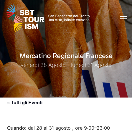
Skip
Men
to
Men
main
content
Mercatino Regionale Francese
venerdì 28 Agosto - lunedì 31 Agosto
« Tutti gli Eventi
Quando
: dal 28 al 31 agosto , ore 9:00–23:00