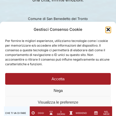
Comune di San Benedetto del Tronto
Viale Alcide De Gasperi 124.
Ufficio turismo: 0735.794229
Gestisci Consenso Cookie
e-mail: turismo@comunesbt.it
P.Iva/C.F. 00360140446
Per fornire le migliori esperienze, utilizziamo tecnologie come i cookie
per memorizzare e/o accedere alle informazioni del dispositivo. Il
PRIVACY
|
COOKIE
|
LEGAL
|
DISCLAIMER
consenso a queste tecnologie ci permetterà di elaborare dati come il
comportamento di navigazione o ID unici su questo sito. Non
acconsentire o ritirare il consenso può influire negativamente su alcune
caratteristiche e funzioni.
Accetta
Nega
Visualizza le preferenze
3
NEL
CHE TI VA DI FARE
OGGI
WEEKEND
GIORNI
MESE
Privacy Policy