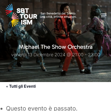
Skip
Men
to
Men
main
content
Michael The Show Orchestra
venerdì 13 Dicembre 2024 @ 21:00 - 23:00
« Tutti gli Eventi
Questo evento è passato.