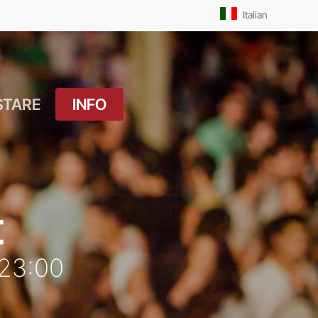
Men
Italian
STARE
INFO
atuito
Orari Messe: Feriale
si
Orari Messe:
ture
Prefestivo
t
OUTDOOR
Orari Messe: Festivo
 Drink
 23:00
Il Molo
ket
Pista Ciclabile