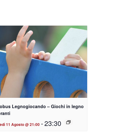
obus Legnogiocando – Giochi in legno
eranti
-
23:30
edì 11 Agosto @ 21:00