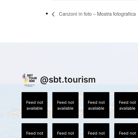
Canzoni in foto – Mostra fotografica
@
sbt.tourism
Feed not
Feed not
Feed not
Feed not
available
available
available
available
Feed not
Feed not
Feed not
Feed not