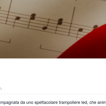
to
Le Attività &
Fritto di
Madonna della
Olive fritte
Gli Eventi
Gli Itinerari
Passerina
Folklore
seo del Mare
Accessibilità in Spi
Fornitori di
paranza
delle attività
di pesce
Marina
Vino bianc
ettembre
Music
sei Sistini del Piceno
Servizi
di SBT
Spiaggia dog-friend
lazzo Piacentini
 Estivo Completo
Sp
.
mpagnata da uno spettacolare trampoliere led, che anime