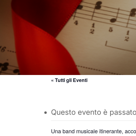
L’Ospitalità
Il Brodetto
Il Paese Alto
I Bomboletti
La
Il Por
Mu
Allegro
Ristorazione
S
Mu
L’Elefantino
Pa
La retara
Calendario
Vale & Tino
Monumento a S.
D’Acquisto
Torre dei Gualtieri
La Palazzina Azzurra
« Tutti gli Eventi
Questo evento è passato
Una band musicale itinerante, acco