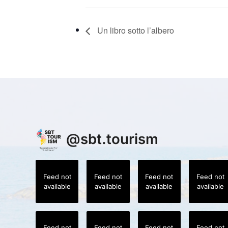
Un libro sotto l’albero
@
sbt.tourism
Feed not
Feed not
Feed not
Feed not
available
available
available
available
Feed not
Feed not
Feed not
Feed not