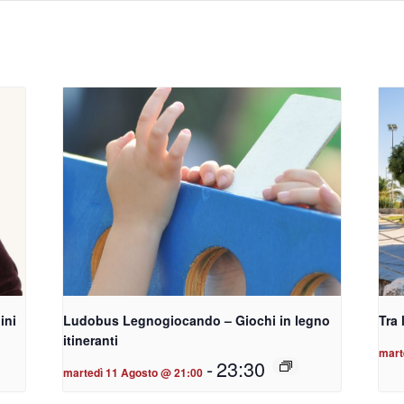
ini
Ludobus Legnogiocando – Giochi in legno
Tra 
itineranti
mart
-
23:30
martedì 11 Agosto @ 21:00