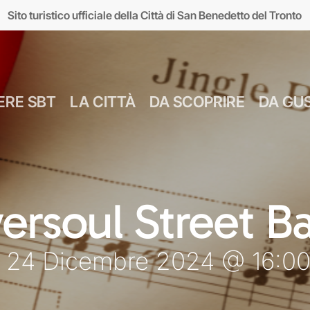
Sito turistico ufficiale della Città di San Benedetto del Tronto
ERE SBT
LA CITTÀ
DA SCOPRIRE
DA GU
Numeri Utili
Bus Navetta Gr
Farmacie
Come Spostar
Giugno
Cul
ersoul Street B
MUSEI
MARE
Parcheggi
Come Arrivare
Luglio
Food &
 24 Dicembre 2024 @ 16:00
seo d’Arte sul Mare
Lungomare
Agosto
Mar
MAM)
Giardini sul mare