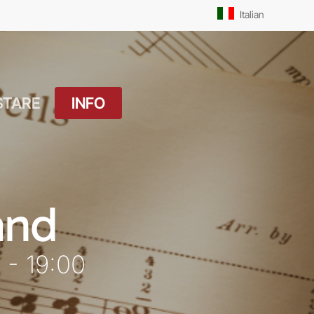
Men
Italian
STARE
INFO
atuito
Orari Messe: Feriale
si
Orari Messe:
ture
Prefestivo
and
OUTDOOR
Orari Messe: Festivo
 Drink
 - 19:00
Il Molo
ket
Pista Ciclabile