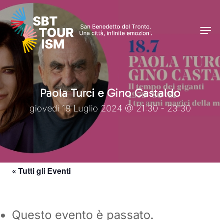
Skip
Men
to
Men
main
content
Paola Turci e Gino Castaldo
giovedì 18 Luglio 2024 @ 21:30 - 23:30
« Tutti gli Eventi
Questo evento è passato.