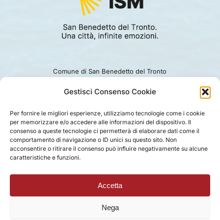
Comune di San Benedetto del Tronto
Viale Alcide De Gasperi 124.
Ufficio turismo: 0735.794229
Gestisci Consenso Cookie
e-mail: turismo@comunesbt.it
P.Iva/C.F. 00360140446
Per fornire le migliori esperienze, utilizziamo tecnologie come i cookie
per memorizzare e/o accedere alle informazioni del dispositivo. Il
PRIVACY
|
COOKIE
|
LEGAL
|
DISCLAIMER
consenso a queste tecnologie ci permetterà di elaborare dati come il
comportamento di navigazione o ID unici su questo sito. Non
acconsentire o ritirare il consenso può influire negativamente su alcune
caratteristiche e funzioni.
Accetta
Nega