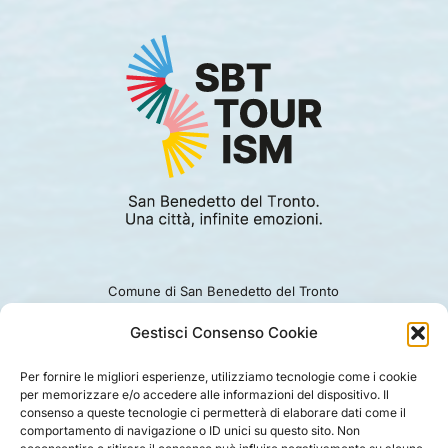
Comune di San Benedetto del Tronto
Viale Alcide De Gasperi 124.
Ufficio turismo: 0735.794229
Gestisci Consenso Cookie
e-mail: turismo@comunesbt.it
P.Iva/C.F. 00360140446
Per fornire le migliori esperienze, utilizziamo tecnologie come i cookie
per memorizzare e/o accedere alle informazioni del dispositivo. Il
PRIVACY
|
COOKIE
|
LEGAL
|
DISCLAIMER
consenso a queste tecnologie ci permetterà di elaborare dati come il
comportamento di navigazione o ID unici su questo sito. Non