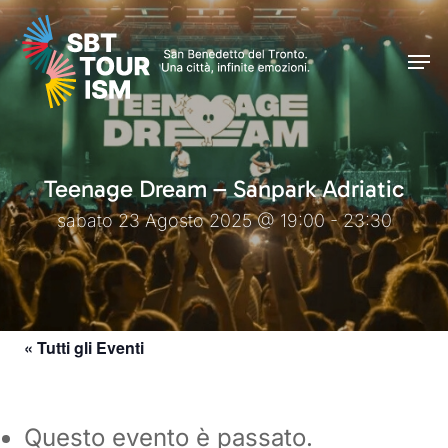
Skip
Men
to
Men
main
content
Teenage Dream – Sanpark Adriatic
sabato 23 Agosto 2025 @ 19:00 - 23:30
« Tutti gli Eventi
Questo evento è passato.