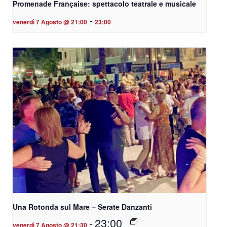
Promenade Française: spettacolo teatrale e musicale
-
venerdì 7 Agosto @ 21:00
23:00
Una Rotonda sul Mare – Serate Danzanti
-
23:00
venerdì 7 Agosto @ 21:30