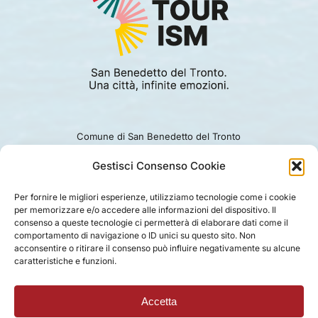
Comune di San Benedetto del Tronto
Viale Alcide De Gasperi 124.
Ufficio turismo: 0735.794229
Gestisci Consenso Cookie
e-mail: turismo@comunesbt.it
P.Iva/C.F. 00360140446
Per fornire le migliori esperienze, utilizziamo tecnologie come i cookie
per memorizzare e/o accedere alle informazioni del dispositivo. Il
PRIVACY
|
COOKIE
|
LEGAL
|
DISCLAIMER
consenso a queste tecnologie ci permetterà di elaborare dati come il
comportamento di navigazione o ID unici su questo sito. Non
acconsentire o ritirare il consenso può influire negativamente su alcune
caratteristiche e funzioni.
Accetta