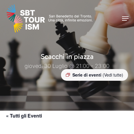
Skip
Men
to
Men
main
content
Scacchi in piazza
giovedì 30 Luglio @ 21:00 - 23:00
Serie di eventi
(Vedi tutte)
« Tutti gli Eventi