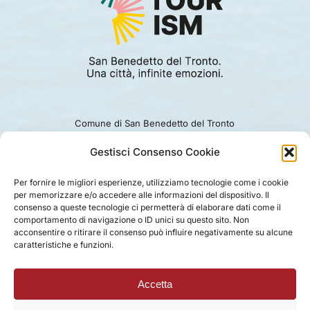
Comune di San Benedetto del Tronto
Viale Alcide De Gasperi 124.
Ufficio turismo: 0735.794229
Gestisci Consenso Cookie
e-mail: turismo@comunesbt.it
P.Iva/C.F. 00360140446
Per fornire le migliori esperienze, utilizziamo tecnologie come i cookie
per memorizzare e/o accedere alle informazioni del dispositivo. Il
PRIVACY
|
COOKIE
|
LEGAL
|
DISCLAIMER
consenso a queste tecnologie ci permetterà di elaborare dati come il
comportamento di navigazione o ID unici su questo sito. Non
acconsentire o ritirare il consenso può influire negativamente su alcune
caratteristiche e funzioni.
Accetta