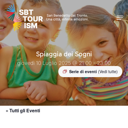
Skip
Men
to
Men
main
content
Spiaggia dei Sogni
giovedì 10 Luglio 2025 @ 21:00 - 23:00
Serie di eventi
(Vedi tutte)
« Tutti gli Eventi