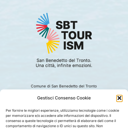
Comune di San Benedetto del Tronto
Viale Alcide De Gasperi 124.
Ufficio turismo: 0735.794229
Gestisci Consenso Cookie
e-mail: turismo@comunesbt.it
P.Iva/C.F. 00360140446
Per fornire le migliori esperienze, utilizziamo tecnologie come i cookie
per memorizzare e/o accedere alle informazioni del dispositivo. Il
PRIVACY
|
COOKIE
|
LEGAL
|
DISCLAIMER
consenso a queste tecnologie ci permetterà di elaborare dati come il
comportamento di navigazione o ID unici su questo sito. Non