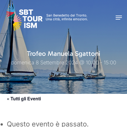
Skip
Men
to
Men
main
content
Trofeo Manuela Sgattoni
domenica 8 Settembre 2024 @ 10:00 - 15:00
« Tutti gli Eventi
Questo evento è passato.