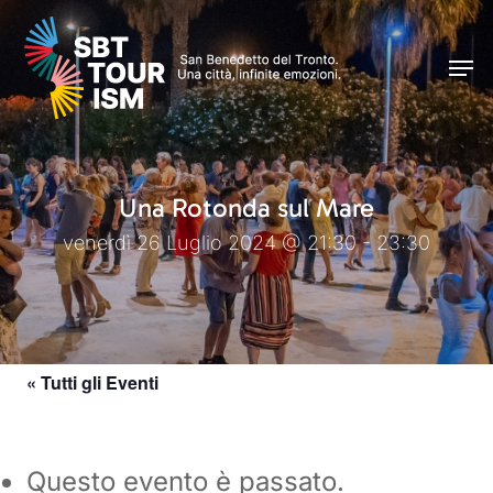
Skip
Men
to
Men
main
content
Una Rotonda sul Mare
venerdì 26 Luglio 2024 @ 21:30 - 23:30
« Tutti gli Eventi
Questo evento è passato.