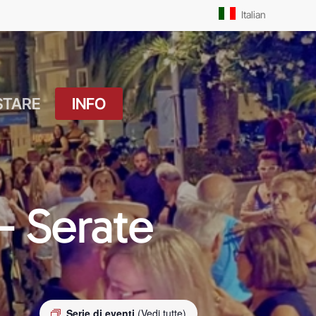
Men
Italian
STARE
INFO
atuito
Orari Messe: Feriale
si
Orari Messe:
ture
Prefestivo
– Serate
OUTDOOR
Orari Messe: Festivo
 Drink
Il Molo
ket
Pista Ciclabile
Serie di eventi
(Vedi tutte)