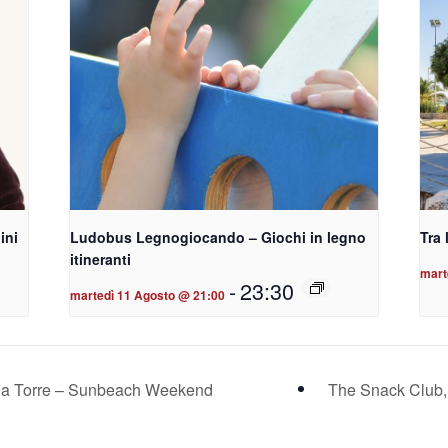
ini
Ludobus Legnogiocando – Giochi in legno
Tra 
itineranti
mart
-
23:30
martedì 11 Agosto @ 21:00
 la Torre – Sunbeach Weekend
The Snack Club