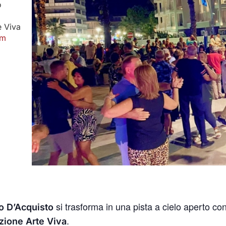
o
e Viva
om
si trasforma in una pista a cielo aperto co
o D’Acquisto
.
zione Arte Viva