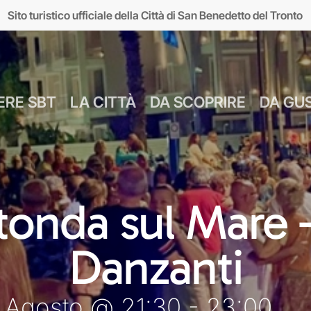
Sito turistico ufficiale della Città di San Benedetto del Tronto
ERE SBT
LA CITTÀ
DA SCOPRIRE
DA GU
Numeri Utili
Bus Navetta Gr
Farmacie
Come Spostar
Giugno
Cul
onda sul Mare 
MUSEI
MARE
Parcheggi
Come Arrivare
Luglio
Food &
Danzanti
seo d’Arte sul Mare
Lungomare
Agosto
Mar
MAM)
 Agosto @ 21:30 - 23:00
Giardini sul mare