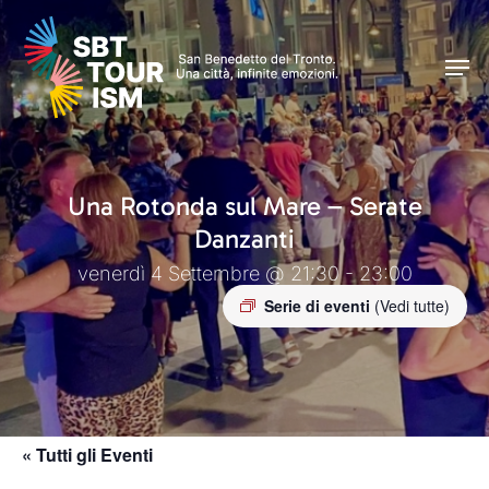
Skip
Men
to
Men
main
content
Una Rotonda sul Mare – Serate
Danzanti
venerdì 4 Settembre @ 21:30 - 23:00
Serie di eventi
(Vedi tutte)
« Tutti gli Eventi