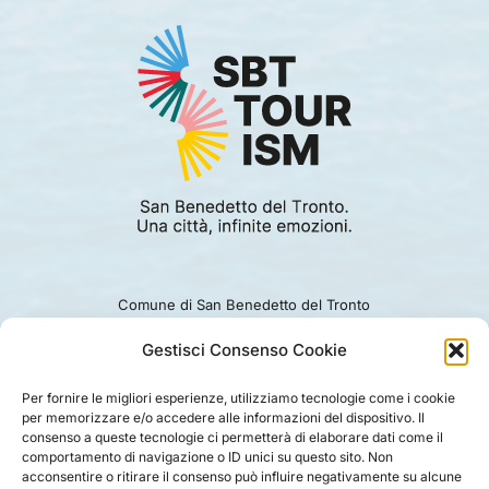
Comune di San Benedetto del Tronto
Viale Alcide De Gasperi 124.
Ufficio turismo: 0735.794229
Gestisci Consenso Cookie
e-mail: turismo@comunesbt.it
P.Iva/C.F. 00360140446
Per fornire le migliori esperienze, utilizziamo tecnologie come i cookie
per memorizzare e/o accedere alle informazioni del dispositivo. Il
PRIVACY
|
COOKIE
|
LEGAL
|
DISCLAIMER
consenso a queste tecnologie ci permetterà di elaborare dati come il
comportamento di navigazione o ID unici su questo sito. Non
acconsentire o ritirare il consenso può influire negativamente su alcune