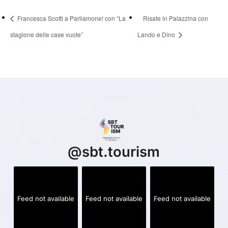
Francesca Scotti a Parliamone! con “La
Risate in Palazzina con
stagione delle case vuote”
Lando e Dino
@
sbt.tourism
Feed not available
Feed not available
Feed not available