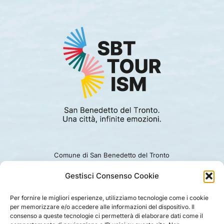
Comune di San Benedetto del Tronto
Viale Alcide De Gasperi 124.
Ufficio turismo: 0735.794229
Gestisci Consenso Cookie
e-mail: turismo@comunesbt.it
P.Iva/C.F. 00360140446
Per fornire le migliori esperienze, utilizziamo tecnologie come i cookie
per memorizzare e/o accedere alle informazioni del dispositivo. Il
PRIVACY
|
COOKIE
|
LEGAL
|
DISCLAIMER
consenso a queste tecnologie ci permetterà di elaborare dati come il