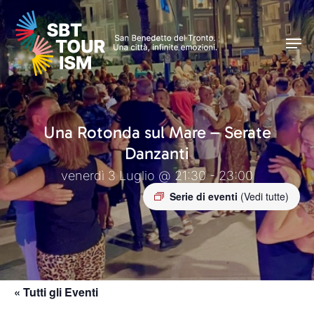
Skip
Men
to
Men
main
content
Una Rotonda sul Mare – Serate
Danzanti
venerdì 3 Luglio @ 21:30 - 23:00
Serie di eventi
(Vedi tutte)
« Tutti gli Eventi