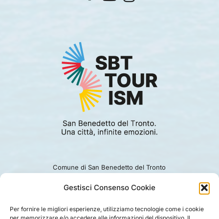
Comune di San Benedetto del Tronto
Viale Alcide De Gasperi 124.
Ufficio turismo: 0735.794229
Gestisci Consenso Cookie
e-mail: turismo@comunesbt.it
P.Iva/C.F. 00360140446
Per fornire le migliori esperienze, utilizziamo tecnologie come i cookie
per memorizzare e/o accedere alle informazioni del dispositivo. Il