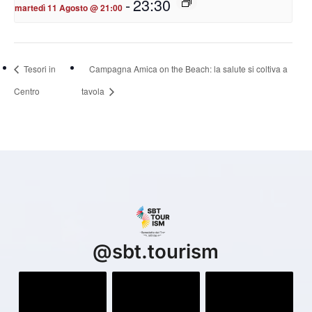
-
23:30
martedì 11 Agosto @ 21:00
Tesori in
Campagna Amica on the Beach: la salute si coltiva a
Centro
tavola
@
sbt.tourism