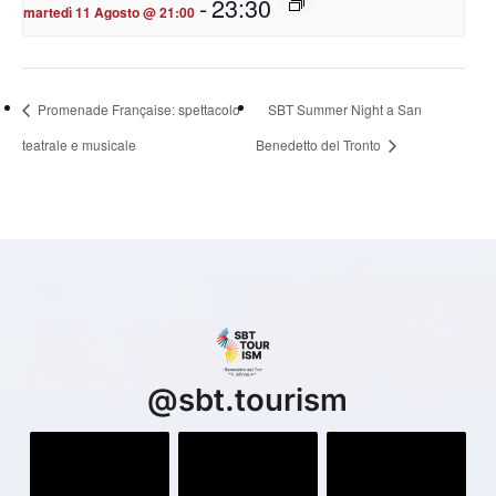
-
23:30
martedì 11 Agosto @ 21:00
Promenade Française: spettacolo
SBT Summer Night a San
teatrale e musicale
Benedetto del Tronto
@
sbt.tourism