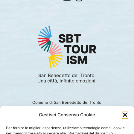
Comune di San Benedetto del Tronto
Viale Alcide De Gasperi 124.
Ufficio turismo: 0735.794229
Gestisci Consenso Cookie
e-mail: turismo@comunesbt.it
P.Iva/C.F. 00360140446
Per fornire le migliori esperienze, utilizziamo tecnologie come i cookie
per memorizzare e/o accedere alle informazioni del dispositivo. Il