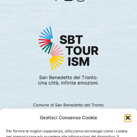
Comune di San Benedetto del Tronto
Viale Alcide De Gasperi 124.
Ufficio turismo: 0735.794229
Gestisci Consenso Cookie
e-mail: turismo@comunesbt.it
P.Iva/C.F. 00360140446
Per fornire le migliori esperienze, utilizziamo tecnologie come i cookie
per memorizzare e/o accedere alle informazioni del dispositivo. Il