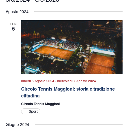
Seleziona
Agosto 2024
la
data.
LUN
5
lunedì 5 Agosto 2024
-
mercoledì 7 Agosto 2024
Circolo Tennis Maggioni: storia e tradizione
cittadina
Circolo Tennis Maggioni
Sport
Giugno 2024