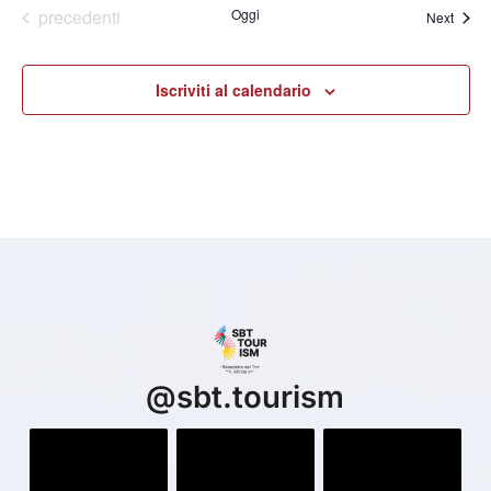
Eventi
precedenti
Oggi
Eventi
Next
Iscriviti al calendario
@
sbt.tourism