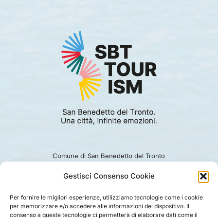
Comune di San Benedetto del Tronto
Viale Alcide De Gasperi 124.
Ufficio turismo: 0735.794229
Gestisci Consenso Cookie
e-mail: turismo@comunesbt.it
P.Iva/C.F. 00360140446
Per fornire le migliori esperienze, utilizziamo tecnologie come i cookie
per memorizzare e/o accedere alle informazioni del dispositivo. Il
PRIVACY
|
COOKIE
|
LEGAL
|
DISCLAIMER
consenso a queste tecnologie ci permetterà di elaborare dati come il