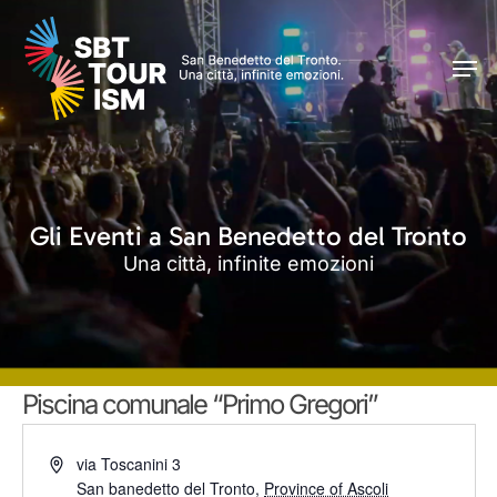
Skip
Men
to
Men
main
content
Gli Eventi a San Benedetto del Tronto
Una città, infinite emozioni
Piscina comunale “Primo Gregori”
Indirizzo
via Toscanini 3
San banedetto del Tronto
,
Province of Ascoli