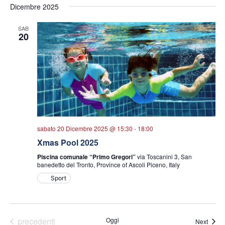
Dicembre 2025
la
data.
SAB
20
sabato 20 Dicembre 2025 @ 15:30
-
18:00
Xmas Pool 2025
Piscina comunale “Primo Gregori”
via Toscanini 3, San
banedetto del Tronto, Province of Ascoli Piceno, Italy
Sport
Eventi
precedenti
Oggi
Eventi
Next