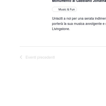
Monumento al Gabbiano Jonathan
Music & Fun
Unisciti a noi per una serata indimen
porterà la sua musica avvolgente e
Livingstone.
Eventi
precedenti