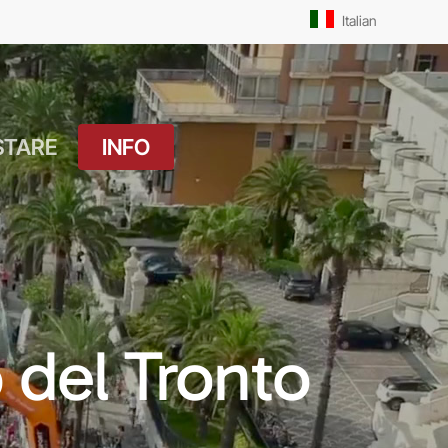
Men
Italian
STARE
INFO
atuito
Orari Messe: Feriale
si
Orari Messe:
ture
Prefestivo
OUTDOOR
Orari Messe: Festivo
 del Tronto
 Drink
Il Molo
ket
Pista Ciclabile