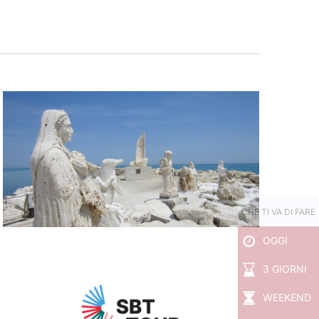
CHE TI VA DI FARE
OGGI
3 GIORNI
WEEKEND