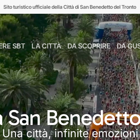
Sito turistico ufficiale della Città di San Benedetto del Tronto
ERE SBT
LA CITTÀ
DA SCOPRIRE
DA GU
Numeri Utili
Bus Navetta Gr
Farmacie
Come Spostar
Giugno
Cul
MUSEI
MARE
Parcheggi
Come Arrivare
 a San Benedetto
Luglio
Food &
seo d’Arte sul Mare
Lungomare
Agosto
Mar
Una città, infinite emozioni
MAM)
Giardini sul mare