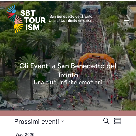
Skip
Men
to
Men
main
content
Gli Eventi a San Benedetto del
Tronto
Una città, infinite emozioni
Prossimi eventi
Eventi
Evento
Cerca
Sommari
Viste
Ricerca
Select
Navigaz
Ago 2026