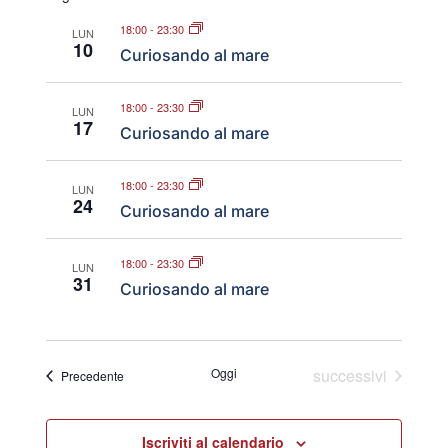
e
date.
18:00
-
23:30
LUN
viste
10
Curiosando al mare
Navigazi
18:00
-
23:30
LUN
17
Curiosando al mare
18:00
-
23:30
LUN
24
Curiosando al mare
18:00
-
23:30
LUN
31
Curiosando al mare
Eventi
Oggi
successivi
Eventi
Precedente
Iscriviti al calendario