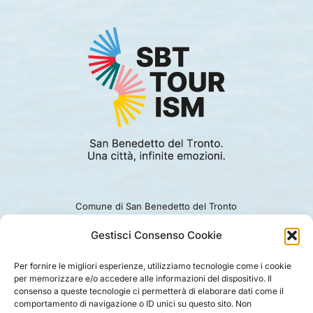
Comune di San Benedetto del Tronto
Viale Alcide De Gasperi 124.
Ufficio turismo: 0735.794229
Gestisci Consenso Cookie
e-mail: turismo@comunesbt.it
P.Iva/C.F. 00360140446
Per fornire le migliori esperienze, utilizziamo tecnologie come i cookie
per memorizzare e/o accedere alle informazioni del dispositivo. Il
PRIVACY
|
COOKIE
|
LEGAL
|
DISCLAIMER
consenso a queste tecnologie ci permetterà di elaborare dati come il
comportamento di navigazione o ID unici su questo sito. Non