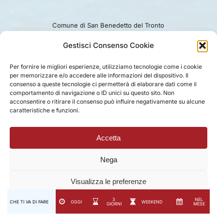
Comune di San Benedetto del Tronto
Viale Alcide De Gasperi 124.
Ufficio turismo: 0735.794229
Gestisci Consenso Cookie
e-mail: turismo@comunesbt.it
P.Iva/C.F. 00360140446
Per fornire le migliori esperienze, utilizziamo tecnologie come i cookie
per memorizzare e/o accedere alle informazioni del dispositivo. Il
PRIVACY
|
COOKIE
|
LEGAL
|
DISCLAIMER
consenso a queste tecnologie ci permetterà di elaborare dati come il
comportamento di navigazione o ID unici su questo sito. Non
acconsentire o ritirare il consenso può influire negativamente su alcune
caratteristiche e funzioni.
Accetta
Nega
Visualizza le preferenze
3
NEL
CHE TI VA DI FARE
OGGI
WEEKEND
GIORNI
MESE
Privacy Policy