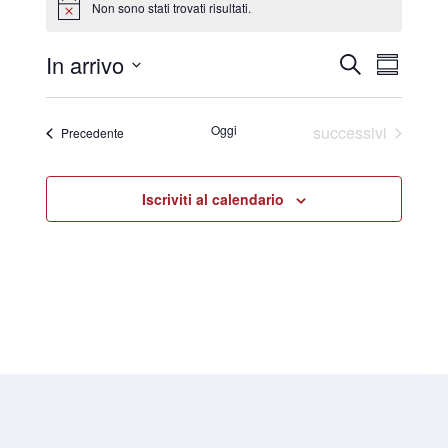
Non sono stati trovati risultati.
Notice
In arrivo
Eventi
Evento
Cerca
Sommari
Viste
Ricerca
Select
Navigaz
e
date.
Eventi
Oggi
successivi
Eventi
Precedente
viste
Navigazi
Iscriviti al calendario