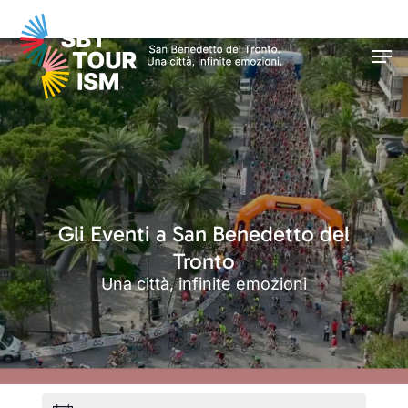
Skip
Men
to
Men
main
content
Gli Eventi a San Benedetto del
Tronto
Una città, infinite emozioni