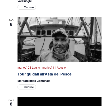
Vari luoghi
Culture
SAB
8
martedì 28 Luglio
-
martedì 11 Agosto
Tour guidati all’Asta del Pesce
Mercato Ittico Comunale
Culture
SAB
8