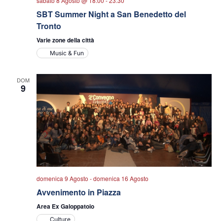
sabato 8 Agosto @ 18:00
-
23:30
SBT Summer Night a San Benedetto del
Tronto
Varie zone della città
Music & Fun
DOM
9
domenica 9 Agosto
-
domenica 16 Agosto
Avvenimento in Piazza
Area Ex Galoppatoio
Culture