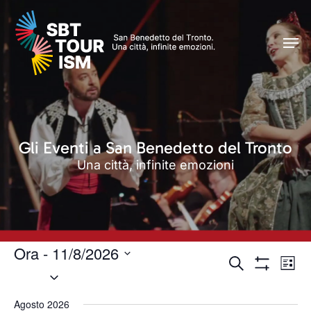
Skip
Men
to
Men
main
content
Gli Eventi a San Benedetto del Tronto
Una città, infinite emozioni
Ora
 - 
11/8/2026
Eventi
Even
Cerca
Lista
Seleziona
Vist
Mostra
Ricerca
Filtri
Navi
la
e
Agosto 2026