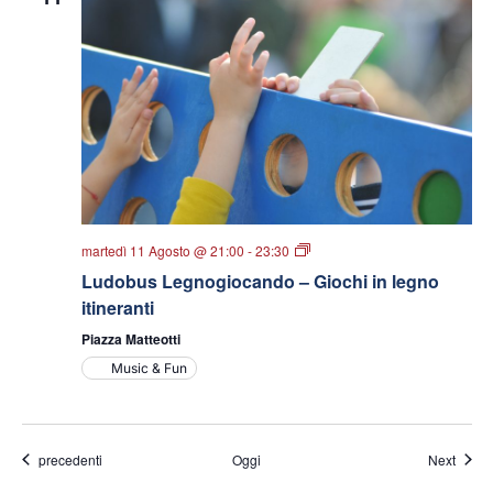
Ludobus
martedì 11 Agosto @ 21:00
-
23:30
Legnogiocando
Ludobus Legnogiocando – Giochi in legno
–
Giochi
itineranti
in
legno
Piazza Matteotti
itineranti
Music & Fun
Eventi
Eventi
precedenti
Oggi
Next