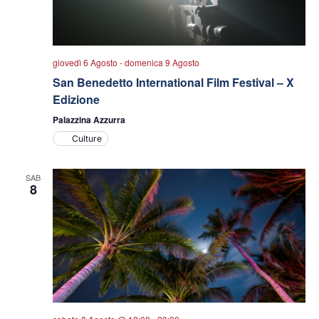
giovedì 6 Agosto
-
domenica 9 Agosto
San Benedetto International Film Festival – X
Edizione
Palazzina Azzurra
Culture
SAB
8