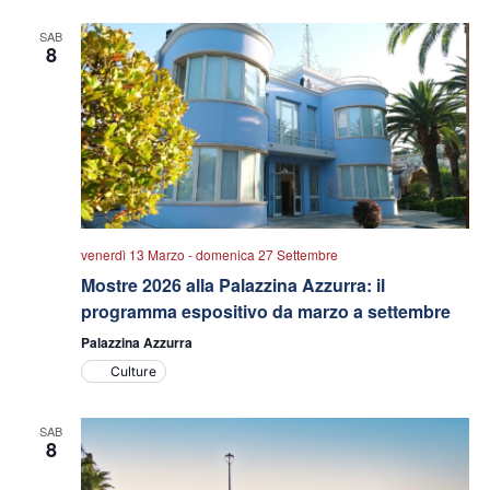
data.
viste
SAB
Navigazio
8
venerdì 13 Marzo
-
domenica 27 Settembre
Mostre 2026 alla Palazzina Azzurra: il
programma espositivo da marzo a settembre
Palazzina Azzurra
Culture
SAB
8