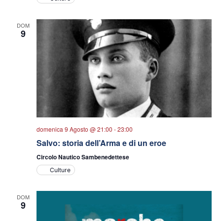
DOM
9
domenica 9 Agosto @ 21:00
-
23:00
Salvo: storia dell’Arma e di un eroe
Circolo Nautico Sambenedettese
Culture
DOM
9