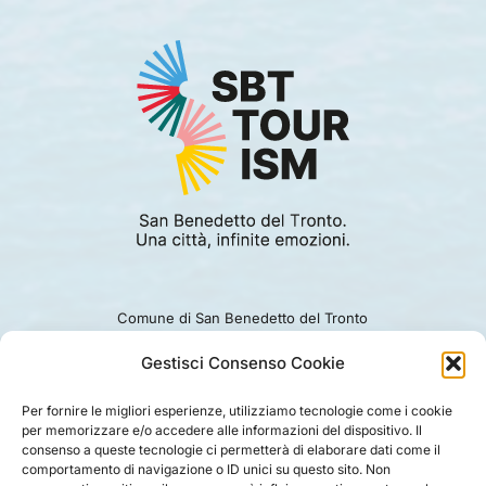
Comune di San Benedetto del Tronto
Viale Alcide De Gasperi 124.
Ufficio turismo: 0735.794229
Gestisci Consenso Cookie
e-mail: turismo@comunesbt.it
P.Iva/C.F. 00360140446
Per fornire le migliori esperienze, utilizziamo tecnologie come i cookie
per memorizzare e/o accedere alle informazioni del dispositivo. Il
PRIVACY
|
COOKIE
|
LEGAL
|
DISCLAIMER
consenso a queste tecnologie ci permetterà di elaborare dati come il
comportamento di navigazione o ID unici su questo sito. Non