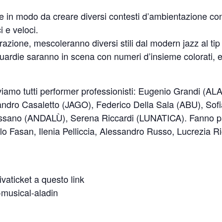
te in modo da creare diversi contesti d’ambientazione co
 e veloci.
rrazione, mescoleranno diversi stili dal modern jazz al ti
guardie saranno in scena con numeri d’insieme colorati, e
oviamo tutti performer professionisti: Eugenio Grandi (
ndro Casaletto (JAGO), Federico Della Sala (ABU), Sof
sano (ANDALÙ), Serena Riccardi (LUNATICA). Fanno pa
Fasan, Ilenia Pelliccia, Alessandro Russo, Lucrezia Ric
ivaticket a questo link
-musical-aladin