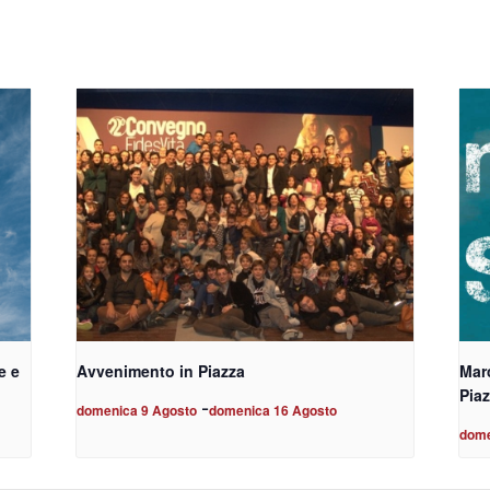
e e
Avvenimento in Piazza
Marc
Piaz
-
domenica 9 Agosto
domenica 16 Agosto
dome