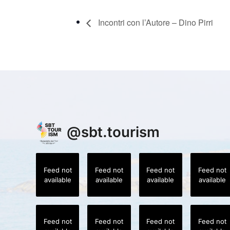
Incontri con l’Autore – Dino Pirri
@
sbt.tourism
Feed not
Feed not
Feed not
Feed not
available
available
available
available
Feed not
Feed not
Feed not
Feed not