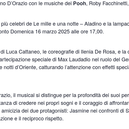
efano D’Orazio con le musiche dei
, Roby Facchinetti
Pooh
i più celebri de Le mille e una notte – Aladino e la lampa
ronto Domenica 16 marzo 2025 alle ore 17,00.
a di Luca Cattaneo, le coreografie di Ilenia De Rosa, e la
 partecipazione speciale di Max Laudadio nel ruolo del G
 notti d’Oriente, catturando l’attenzione con effetti special
razio, il musical si distingue per la profondità dei suoi p
tanza di credere nei propri sogni e il coraggio di affrontar
 amicizia dei due protagonisti: Jasmine nei confronti di S
zione e il reciproco rispetto.