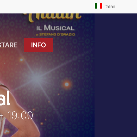
Men
Italian
STARE
INFO
atuito
Orari Messe: Feriale
si
Orari Messe:
ture
Prefestivo
al
OUTDOOR
Orari Messe: Festivo
 Drink
- 19:00
Il Molo
ket
Pista Ciclabile