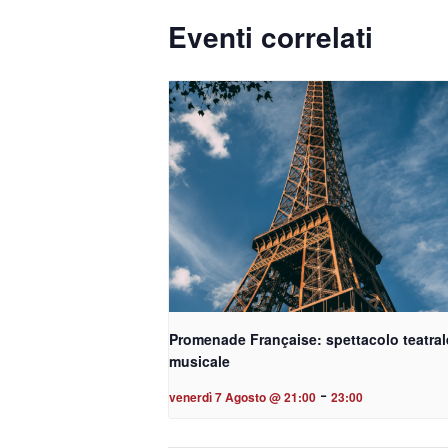
Eventi correlati
Promenade Française: spettacolo teatral
musicale
-
venerdì 7 Agosto @ 21:00
23:00