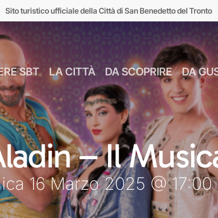
Sito turistico ufficiale della Città di San Benedetto del Tronto
ERE SBT
LA CITTÀ
DA SCOPRIRE
DA GU
Numeri Utili
Bus Navetta Gr
Farmacie
Come Spostar
Giugno
Cul
ladin – Il Music
MUSEI
MARE
Parcheggi
Come Arrivare
Luglio
Food &
ca 16 Marzo 2025 @ 17:00 
seo d’Arte sul Mare
Lungomare
Agosto
Mar
MAM)
Giardini sul mare